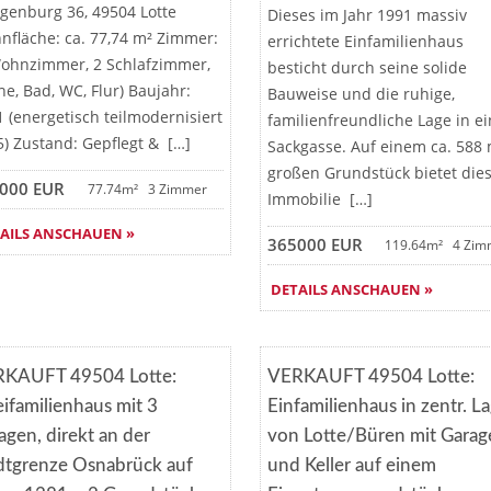
ngenburg 36, 49504 Lotte
Dieses im Jahr 1991 massiv
nfläche: ca. 77,74 m² Zimmer:
errichtete Einfamilienhaus
Wohnzimmer, 2 Schlafzimmer,
besticht durch seine solide
e, Bad, WC, Flur) Baujahr:
Bauweise und die ruhige,
 (energetisch teilmodernisiert
familienfreundliche Lage in ei
5) Zustand: Gepflegt & […]
Sackgasse. Auf einem ca. 588 
großen Grundstück bietet die
000 EUR
77.74m²
3 Zimmer
Immobilie […]
AILS ANSCHAUEN »
365000 EUR
119.64m²
4 Zim
DETAILS ANSCHAUEN »
Merken
Merken
KAUFT 49504 Lotte:
VERKAUFT 49504 Lotte:
VERKAUFT
VERKAUF
ifamilienhaus mit 3
Einfamilienhaus in zentr. L
agen, direkt an der
von Lotte/Büren mit Garag
dtgrenze Osnabrück auf
und Keller auf einem