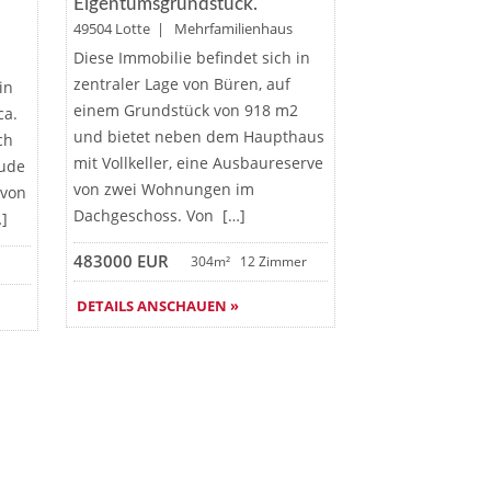
Eigentumsgrundstück.
49504 Lotte | Mehrfamilienhaus
Diese Immobilie befindet sich in
zentraler Lage von Büren, auf
in
einem Grundstück von 918 m2
ca.
und bietet neben dem Haupthaus
ch
mit Vollkeller, eine Ausbaureserve
äude
von zwei Wohnungen im
 von
Dachgeschoss. Von […]
]
483000 EUR
304m²
12 Zimmer
DETAILS ANSCHAUEN »