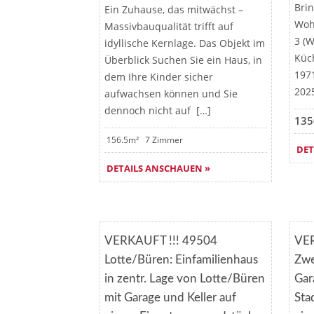
Bri
Ein Zuhause, das mitwächst –
Woh
Massivbauqualität trifft auf
3 (
idyllische Kernlage. Das Objekt im
Küch
Überblick Suchen Sie ein Haus, in
1971
dem Ihre Kinder sicher
202
aufwachsen können und Sie
dennoch nicht auf […]
135
156.5m²
7 Zimmer
DET
DETAILS ANSCHAUEN »
Merken
VERKAUFT !!! 49504
VER
VERKAUFT
Lotte/Büren: Einfamilienhaus
Zwe
in zentr. Lage von Lotte/Büren
Gar
mit Garage und Keller auf
Sta