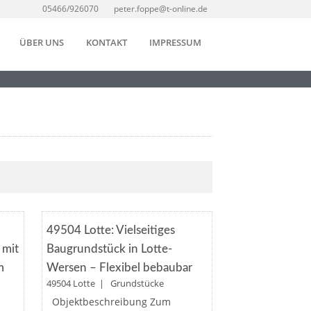
05466/926070
peter.foppe@t-online.de
ÜBER UNS
KONTAKT
IMPRESSUM
Merken
BAUGRUNDSTÜC
AUS
49504 Lotte: Vielseitiges
 mit
Baugrundstück in Lotte-
m
Wersen – Flexibel bebaubar
49504 Lotte | Grundstücke
Objektbeschreibung Zum