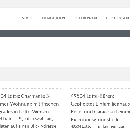
START
IMMOBILIEN
REFERENZEN
LEISTUNGEN
Merken
Merken
FAMILIENH
04 Lotte: Charmante 3-
49504 Lotte-Büren:
mer-Wohnung mit frischen
Gepflegtes Einfamilienhaus
rades in Lotte-Wersen
Keller und Garage auf eine
04 Lotte | Eigentumswohnung
Eigentumsgrundstück.
aten auf einen Blick Adresse:
49504 Lotte | Einfamilienhaus