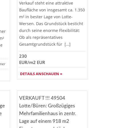
Verkauf steht eine attraktive
Baufläche von insgesamt ca. 1.350
m² in bester Lage von Lotte-
Wersen. Das Grundstück besticht
durch seine enorme Flexibilität:
ner
Ob als repräsentatives
m²
Gesamtgrundstück für […]
se
230
EUR/m2 EUR
mer
DETAILS ANSCHAUEN »
Merken
VERKAUFT !!! 49504
T
VERKAUFT
age
Lotte/Büren: Großzügiges
e
Mehrfamilienhaus in zentr.
Lage auf einem 918 m2