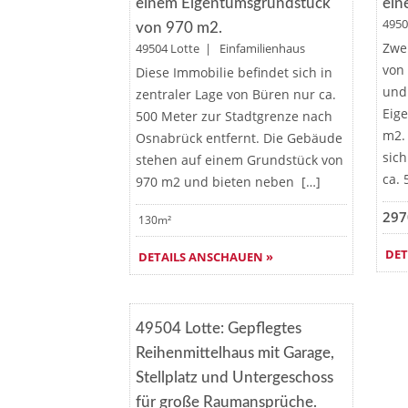
einem Eigentumsgrundstück
ein
4950
von 970 m2.
Zwe
49504 Lotte | Einfamilienhaus
von
Diese Immobilie befindet sich in
und
zentraler Lage von Büren nur ca.
Eig
500 Meter zur Stadtgrenze nach
m2.
Osnabrück entfernt. Die Gebäude
sich
stehen auf einem Grundstück von
ca.
970 m2 und bieten neben […]
297
130m²
DET
DETAILS ANSCHAUEN »
Merken
49504 Lotte: Gepflegtes
Reihenmittelhaus mit Garage,
Stellplatz und Untergeschoss
für große Raumansprüche.