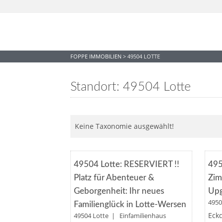
FOPPE IMMOBILIEN
>
49504 LOTTE
Standort: 49504 Lotte
Keine Taxonomie ausgewählt!
Merken
RESERVIERT
49504 Lotte: RESERVIERT !!
495
Platz für Abenteuer &
Zim
Geborgenheit: Ihr neues
Upg
495
Familienglück in Lotte-Wersen
Eckd
49504 Lotte | Einfamilienhaus