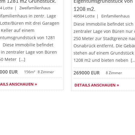
em 1281 m2 Grundstück.
Eigentumsgrundstück von
4 Lotte | Zweifamilienhaus
1208 m2.
ifamilienhaus in zentr. Lage
49504 Lotte | Einfamilienhaus
 Lotte/Büren mit drei Garagen
Diese Immobilie befindet sich 
 Keller auf einem
zentraler Lage von Büren nur 
entumsgrundstück von 1281
250 Meter zur Stadtgrenze na
 Diese Immobilie befindet
Osnabrück entfernt. Die Geb
 in zentraler Lage von Büren
stehen auf einem Grundstück
 50 Meter […]
1208 m2 und bieten neben […
000 EUR
156m²
8 Zimmer
269000 EUR
8 Zimmer
AILS ANSCHAUEN »
DETAILS ANSCHAUEN »