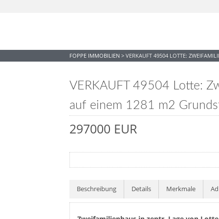
FOPPE IMMOBILIEN
>
VERKAUFT 49504 LOTTE: ZWEIFAMIL
VERKAUFT 49504 Lotte: Zwei
auf einem 1281 m2 Grunds
297000 EUR
Beschreibung
Details
Merkmale
Ad
Zweifamilienhaus in zentr. Lage von Lott