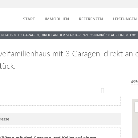
START
IMMOBILIEN
REFERENZEN
LEISTUNGEN
IENHAUS MIT 3 GARAGEN, DIREKT AN DER STADTGRENZE OSNABRÜCK AUF EINEM 128
familienhaus mit 3 Garagen, direkt an 
tück.
495
resse
e/Büren mit drei Garagen und Keller auf einem