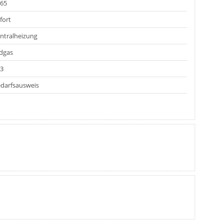
65
fort
ntralheizung
dgas
3
darfsausweis