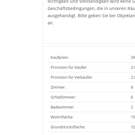
Richtigkeit und Vollständigkeit wird kein
Geschäftsbedingungen, die in unseren Rä
ausgehändigt. Bitte geben Sie bei Objekt
an.
Kaufpreis:
29
Provision für Käufer:
2.
Provision für Verkäufer:
2.
Zimmer:
8
Schlafzimmer:
6
Badezimmer:
2
Wohnfläche:
15
Grundstücksfläche:
12