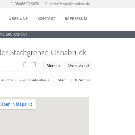
05466/926070
peter.foppe@t-online.de
ÜBER UNS
KONTAKT
IMPRESSUM
1 M2 GRUNDSTÜCK.
der Stadtgrenze Osnabrück
Merkliste (
0
)
Merken
04 Lotte
|
Zweifamilienhaus
| 156m² | 8 Zimmer