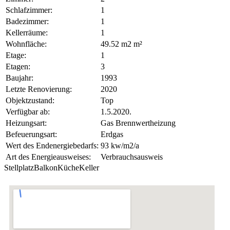
Schlafzimmer:
1
Badezimmer:
1
Kellerräume:
1
Wohnfläche:
49.52 m2 m²
Etage:
1
Etagen:
3
Baujahr:
1993
Letzte Renovierung:
2020
Objektzustand:
Top
Verfügbar ab:
1.5.2020.
Heizungsart:
Gas Brennwertheizung
Befeuerungsart:
Erdgas
Wert des Endenergiebedarfs:
93 kw/m2/a
Art des Energieausweises:
Verbrauchsausweis
Stellplatz
Balkon
Küche
Keller