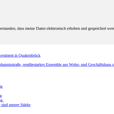
verstanden, dass meine Daten elektronisch erhoben und gespeichert w
nvestment in Quakenbrück
Johannisstraße, renditestarkes Ensemble aus Wohn- und Geschäftshau
lg
g
ng.
 sind unsere Stärke