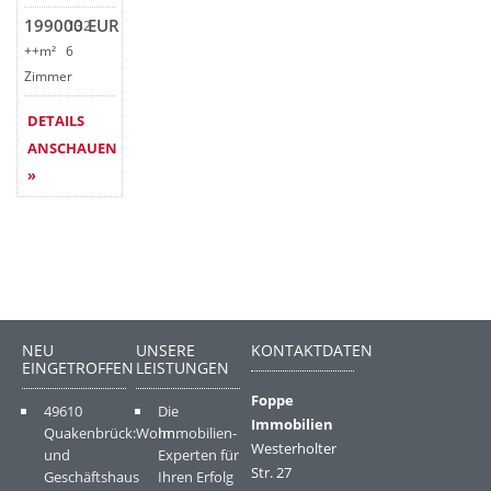
199000 EUR
132
++m²
6
Zimmer
DETAILS
ANSCHAUEN
»
NEU
UNSERE
KONTAKTDATEN
EINGETROFFEN
LEISTUNGEN
Foppe
49610
Die
Immobilien
Quakenbrück:Wohn.
Immobilien-
Westerholter
und
Experten für
Str. 27
Geschäftshaus
Ihren Erfolg