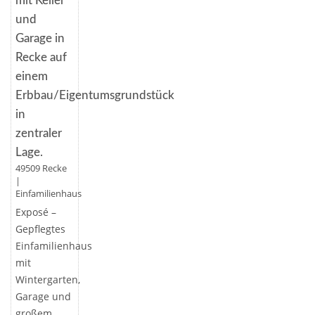
mit Keller
und
Garage in
Recke auf
einem
Erbbau/Eigentumsgrundstück
in
zentraler
Lage.
49509 Recke
|
Einfamilienhaus
Exposé –
Gepflegtes
Einfamilienhaus
mit
Wintergarten,
Garage und
großem