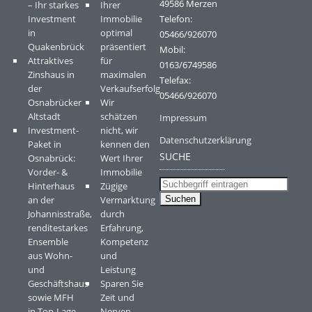
49586 Merzen
– Ihr starkes
Ihrer
Investment
Immobilie
Telefon:
in
optimal
05466/926070
Quakenbrück
präsentiert
Mobil:
Attraktives
für
0163/6749586
Zinshaus in
maximalen
Telefax:
der
Verkaufserfolg
05466/926070
Osnabrücker
Wir
Altstadt
schätzen
Impressum
Investment-
nicht, wir
Datenschutzerklärung
Paket in
kennen den
SUCHE
Osnabrück:
Wert Ihrer
Vorder- &
Immobilie
Hinterhaus
Zügige
an der
Vermarktung
Johannisstraße,
durch
renditestarkes
Erfahrung,
Ensemble
Kompetenz
aus Wohn-
und
und
Leistung
Geschäftshaus
Sparen Sie
sowie MFH
Zeit und
in Top-Lage.
Nerven.