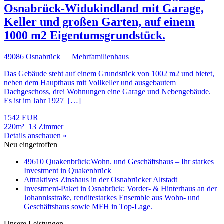
Osnabrück-Widukindland mit Garage,
Keller und großen Garten, auf einem
1000 m2 Eigentumsgrundstück.
49086 Osnabrück | Mehrfamilienhaus
Das Gebäude steht auf einem Grundstück von 1002 m2 und bietet,
neben dem Haupthaus mit Vollkeller und ausgebautem
Dachgeschoss, drei Wohnungen eine Garage und Nebengebäude.
Es ist im Jahr 1927 […]
1542 EUR
220m²
13 Zimmer
Details anschauen »
Neu eingetroffen
49610 Quakenbrück:Wohn. und Geschäftshaus – Ihr starkes
Investment in Quakenbrück
Attraktives Zinshaus in der Osnabrücker Altstadt
Investment-Paket in Osnabrück: Vorder- & Hinterhaus an der
Johannisstraße, renditestarkes Ensemble aus Wohn- und
Geschäftshaus sowie MFH in Top-Lage.
Unsere Leistungen