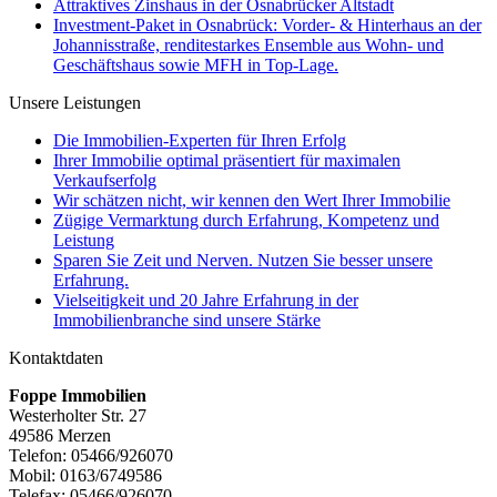
Attraktives Zinshaus in der Osnabrücker Altstadt
Investment-Paket in Osnabrück: Vorder- & Hinterhaus an der
Johannisstraße, renditestarkes Ensemble aus Wohn- und
Geschäftshaus sowie MFH in Top-Lage.
Unsere Leistungen
Die Immobilien-Experten für Ihren Erfolg
Ihrer Immobilie optimal präsentiert für maximalen
Verkaufserfolg
Wir schätzen nicht, wir kennen den Wert Ihrer Immobilie
Zügige Vermarktung durch Erfahrung, Kompetenz und
Leistung
Sparen Sie Zeit und Nerven. Nutzen Sie besser unsere
Erfahrung.
Vielseitigkeit und 20 Jahre Erfahrung in der
Immobilienbranche sind unsere Stärke
Kontaktdaten
Foppe Immobilien
Westerholter Str. 27
49586 Merzen
Telefon: 05466/926070
Mobil: 0163/6749586
Telefax: 05466/926070