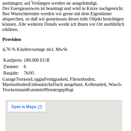
aushängen; auf Verlangen werden sie ausgehändigt.
Der Energieausweis ist beantragt und wird in Kürze nachgereicht.
Ihre Wunschtermine werden wir gerne mit dem Eigentümer
absprechen, so daß wir gemeinsam dieses tolle Objekt besichtigen
können. Alle weiteren Details werde ich Ihnen vor Ort ausführlich
erklären.
Provision
4,76 % Käufercourtage incl. MwSt.
Kaufpreis:
189.000 EUR
Zimmer:
6
Baujahr:
76/95
Garage
Terrasse
Loggia
Fertigparkett, Fliesenboden,
Marmorboden
Einbauküche
Dach ausgebaut, Kelleranteil, Wasch-
Trockenraum
Kunststofffenster
gepflegt