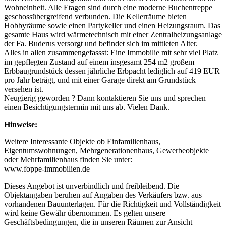
Wohneinheit. Alle Etagen sind durch eine moderne Buchentreppe
geschossübergreifend verbunden. Die Kellerräume bieten
Hobbyräume sowie einen Partykeller und einen Heizungsraum. Das
gesamte Haus wird wärmetechnisch mit einer Zentralheizungsanlage
der Fa. Buderus versorgt und befindet sich im mittleten Alter.
Alles in allen zusammengefassst: Eine Immobilie mit sehr viel Platz
im gepflegten Zustand auf einem insgesamt 254 m2 großem
Erbbaugrundstück dessen jährliche Erbpacht lediglich auf 419 EUR
pro Jahr beträgt, und mit einer Garage direkt am Grundstück
versehen ist.
Neugierig geworden ? Dann kontaktieren Sie uns und sprechen
einen Besichtigungstermin mit uns ab. Vielen Dank.
Hinweise:
Weitere Interessante Objekte ob Einfamilienhaus,
Eigentumswohnungen, Mehrgenerationenhaus, Gewerbeobjekte
oder Mehrfamilienhaus finden Sie unter:
www.foppe-immobilien.de
Dieses Angebot ist unverbindlich und freibleibend. Die
Objektangaben beruhen auf Angaben des Verkäufers bzw. aus
vorhandenen Bauunterlagen. Für die Richtigkeit und Vollständigkeit
wird keine Gewähr übernommen. Es gelten unsere
Geschäftsbedingungen, die in unseren Räumen zur Ansicht