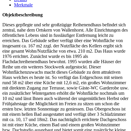
Merkmale
Objektbeschreibung
Dieses gepflegte und sehr großzügige Reihenendhaus befindet sich
zentral, nahe dem Ortskern von Wallenhorst. Alle Einrichtungen des
öffentlichen Lebens sind in fussläufiger Entfernung leicht zu
erreichen. Das Gebäude selber verfügt über eine Wohnfläche von
insgesamt ca. 167 m2 zzgl. der Nutzfläche des Kellers ergibt sich
eine gesamt Wohn/Nutzfläche von etwa. 210 m2. Das Haus wurde
1976 errichtet. Zunächst wurde es bis 1995 als
Flachdachreihenendhaus bewohnt. 1995 wurden alle Häuser der
Reihe um ein weiteres Stockwerk aufgestockt. Dieser
Wohnflächenzuwachs macht dieses Gebäude zu dem attraktiven
Haus welches es heute ist. So verfügt das Erdgeschoss mit seinen
rund 58 m2 über eine Küche mit 12,6 m2, ein großes Wohnzimmer
mit direktem Zugang zur Terrasse, sowie Gäste-WC Garderobe usw.
ein zusätzlicher Wintergarten erhöht die Wohnfläche nochmals um
10 m2 und lässt Ihnen auch während der ungemütlichen Herbst oder
Frühjahrstage die Möglichkeit im Freien zu sitzen um schon die
ersten bzw. letzten Sonnentage zu geniessen. Das Obergeschoss ist
mit einem hellen Bad ausgestattet und verfügt über 3 Schlafzimmer
mit ca. 10, 17 und 18m2. Das nachträglich errichtete Dachgeschoss
ist mit einer Küche, einem Bad und einem großen Wohnzimmer
bzw. Dachstudio ausgebaut und bietet somit eine zusätzliche kleine