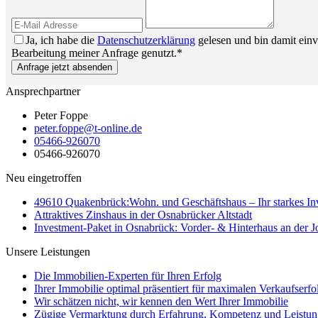
Ja, ich habe die
Datenschutzerklärung
gelesen und bin damit ein
Bearbeitung meiner Anfrage genutzt.*
Anfrage jetzt absenden
Ansprechpartner
Peter Foppe
peter.foppe@t-online.de
05466-926070
05466-926070
Neu eingetroffen
49610 Quakenbrück:Wohn. und Geschäftshaus – Ihr starkes I
Attraktives Zinshaus in der Osnabrücker Altstadt
Investment-Paket in Osnabrück: Vorder- & Hinterhaus an der 
Unsere Leistungen
Die Immobilien-Experten für Ihren Erfolg
Ihrer Immobilie optimal präsentiert für maximalen Verkaufserfo
Wir schätzen nicht, wir kennen den Wert Ihrer Immobilie
Zügige Vermarktung durch Erfahrung, Kompetenz und Leistun