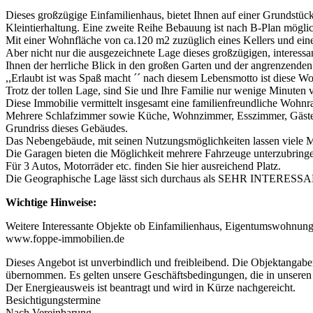
Dieses großzügige Einfamilienhaus, bietet Ihnen auf einer Grundst
Kleintierhaltung. Eine zweite Reihe Bebauung ist nach B-Plan mögli
Mit einer Wohnfläche von ca.120 m2 zuzüglich eines Kellers und ein
Aber nicht nur die ausgezeichnete Lage dieses großzügigen, interes
Ihnen der herrliche Blick in den großen Garten und der angrenzenden
,,Erlaubt ist was Spaß macht ´´ nach diesem Lebensmotto ist diese W
Trotz der tollen Lage, sind Sie und Ihre Familie nur wenige Minuten 
Diese Immobilie vermittelt insgesamt eine familienfreundliche Wohnr
Mehrere Schlafzimmer sowie Küche, Wohnzimmer, Esszimmer, Gästezim
Grundriss dieses Gebäudes.
Das Nebengebäude, mit seinen Nutzungsmöglichkeiten lassen viele Mö
Die Garagen bieten die Möglichkeit mehrere Fahrzeuge unterzubring
Für 3 Autos, Motorräder etc. finden Sie hier ausreichend Platz.
Die Geographische Lage lässt sich durchaus als SEHR INTERESSANT 
Wichtige Hinweise:
Weitere Interessante Objekte ob Einfamilienhaus, Eigentumswohnung
www.foppe-immobilien.de
Dieses Angebot ist unverbindlich und freibleibend. Die Objektangab
übernommen. Es gelten unsere Geschäftsbedingungen, die in unseren
Der Energieausweis ist beantragt und wird in Kürze nachgereicht.
Besichtigungstermine
Nach Vereinbarung