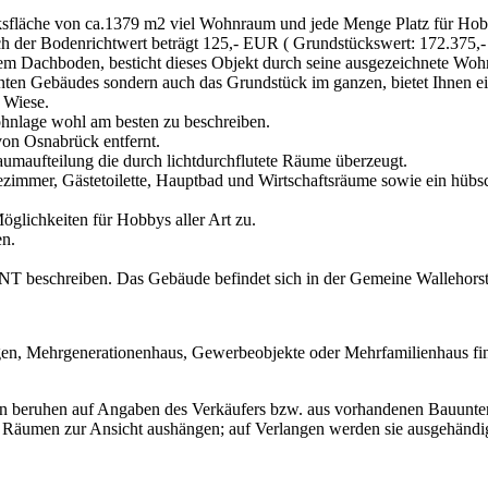
ücksfläche von ca.1379 m2 viel Wohnraum und jede Menge Platz für Ho
ch der Bodenrichtwert beträgt 125,- EUR ( Grundstückswert: 172.375,
em Dachboden, besticht dieses Objekt durch seine ausgezeichnete Wohn
santen Gebäudes sondern auch das Grundstück im ganzen, bietet Ihnen 
 Wiese.
ohnlage wohl am besten zu beschreiben.
von Osnabrück entfernt.
aumaufteilung die durch lichtdurchflutete Räume überzeugt.
mer, Gästetoilette, Hauptbad und Wirtschaftsräume sowie ein hübsch
glichkeiten für Hobbys aller Art zu.
en.
beschreiben. Das Gebäude befindet sich in der Gemeine Wallehorst 
en, Mehrgenerationenhaus, Gewerbeobjekte oder Mehrfamilienhaus fin
en beruhen auf Angaben des Verkäufers bzw. aus vorhandenen Bauunterl
 Räumen zur Ansicht aushängen; auf Verlangen werden sie ausgehändig