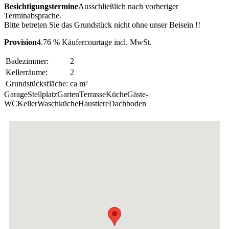
Besichtigungstermine
Ausschließlich nach vorheriger
Terminabsprache.
Bitte betreten Sie das Grundstück nicht ohne unser Beisein !!
Provision
4.76 % Käufercourtage incl. MwSt.
Badezimmer:
2
Kellerräume:
2
Grundstücksfläche:
ca m²
Garage
Stellplatz
Garten
Terrasse
Küche
Gäste-
WC
Keller
Waschküche
Haustiere
Dachboden