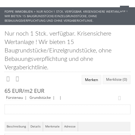
FOPPE IMMOBILIEN
>
NUR NOCH 1 STCK. VERFÜGBAR. KRISENSICHERE WERTANLAGE !
WIR BIETEN 15 BAUGRUNDSTÜCKE/EINZELGRUNDSTÜCKE, OHNE
BEBAUUNGSVERPFLICHTUNG UND OHNE VERGABERICHTLINIE.
Nur noch 1 Stck. verfügbar. Krisensichere
Wertanlage ! Wir bieten 15
Baugrundstücke/Einzelgrundstücke, ohne
Bebauungsverpflichtung und ohne
Vergaberichtlinie.
Merkliste (
0
)
Merken
65 EUR/m2 EUR
Fürstenau
|
Grundstücke
| |
Beschreibung
Details
Merkmale
Adresse