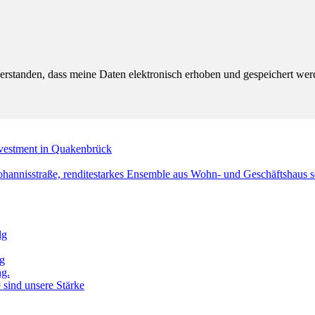
verstanden, dass meine Daten elektronisch erhoben und gespeichert w
nvestment in Quakenbrück
Johannisstraße, renditestarkes Ensemble aus Wohn- und Geschäftshau
lg
g
ng.
 sind unsere Stärke