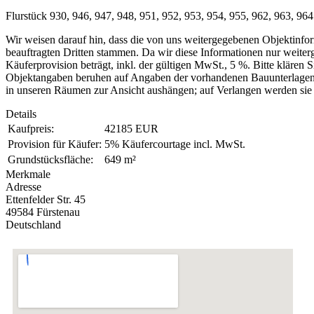
Flurstück 930, 946, 947, 948, 951, 952, 953, 954, 955, 962, 963, 964
Wir weisen darauf hin, dass die von uns weitergegebenen Objektinf
beauftragten Dritten stammen. Da wir diese Informationen nur weiter
Käuferprovision beträgt, inkl. der gültigen MwSt., 5 %. Bitte klären 
Objektangaben beruhen auf Angaben der vorhandenen Bauunterlagen d
in unseren Räumen zur Ansicht aushängen; auf Verlangen werden sie 
Details
Kaufpreis:
42185 EUR
Provision für Käufer:
5% Käufercourtage incl. MwSt.
Grundstücksfläche:
649 m²
Merkmale
Adresse
Ettenfelder Str. 45
49584 Fürstenau
Deutschland