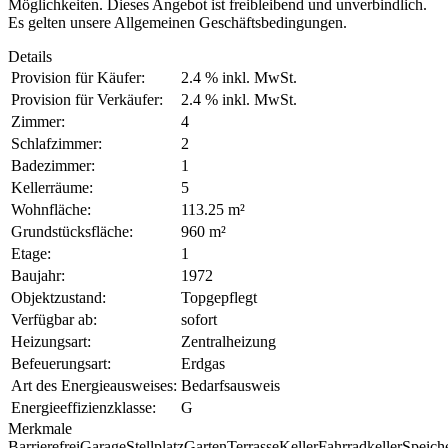
Möglichkeiten. Dieses Angebot ist freibleibend und unverbindlich.
Es gelten unsere Allgemeinen Geschäftsbedingungen.
Details
Provision für Käufer:
2.4 % inkl. MwSt.
Provision für Verkäufer:
2.4 % inkl. MwSt.
Zimmer:
4
Schlafzimmer:
2
Badezimmer:
1
Kellerräume:
5
Wohnfläche:
113.25 m²
Grundstücksfläche:
960 m²
Etage:
1
Baujahr:
1972
Objektzustand:
Topgepflegt
Verfügbar ab:
sofort
Heizungsart:
Zentralheizung
Befeuerungsart:
Erdgas
Art des Energieausweises:
Bedarfsausweis
Energieeffizienzklasse:
G
Merkmale
Barrierefrei
Garage
Stellplatz
Garten
Terrasse
Keller
Fahrradkeller
Speich