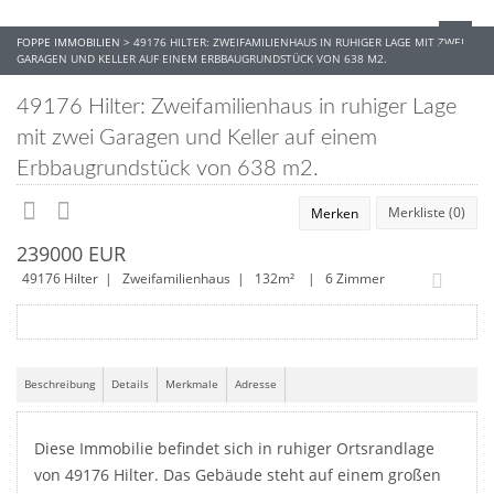
FOPPE IMMOBILIEN
>
49176 HILTER: ZWEIFAMILIENHAUS IN RUHIGER LAGE MIT ZWEI
GARAGEN UND KELLER AUF EINEM ERBBAUGRUNDSTÜCK VON 638 M2.
49176 Hilter: Zweifamilienhaus in ruhiger Lage
mit zwei Garagen und Keller auf einem
Erbbaugrundstück von 638 m2.
Merkliste (
0
)
Merken
239000 EUR
49176 Hilter
|
Zweifamilienhaus
| 132m² | 6 Zimmer
Beschreibung
Details
Merkmale
Adresse
Diese Immobilie befindet sich in ruhiger Ortsrandlage
von 49176 Hilter. Das Gebäude steht auf einem großen